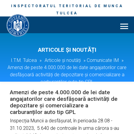
INSPECTORATUL TERITORIAL DE MUNCA
TULCEA
ARTICOLE ȘI NOUTĂȚI
I.T.M. Tulcea
»
Articole și noutăți
»
Comunicate IM
»
Amenzi de peste 4.000.000 de lei date angajatorilor care
desfășoară activități de depozitare și comercializare a
carburanților auto tip GPL
Amenzi de peste 4.000.000 de lei date
angajatorilor care desfășoară activități de
depozitare și comercializare a
carburanților auto tip GPL
Inspecția Muncii a desfășurat, în perioada 28.08 -
31.10.2023, 5.640 de controale în urma cărora s-au