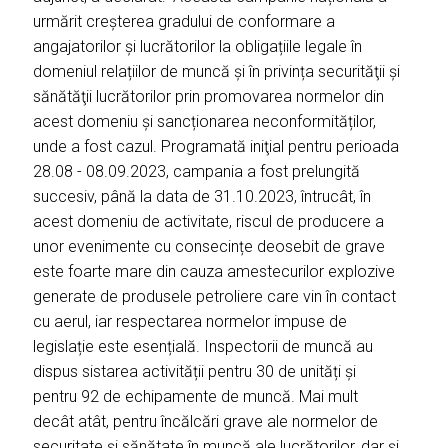
urmărit creșterea gradului de conformare a
angajatorilor și lucrătorilor la obligațiile legale în
domeniul relațiilor de muncă și în privința securităţii şi
sănătăţii lucrătorilor prin promovarea normelor din
acest domeniu și sancționarea neconformităților,
unde a fost cazul. Programată iniţial pentru perioada
28.08 - 08.09.2023, campania a fost prelungită
succesiv, până la data de 31.10.2023, întrucât, în
acest domeniu de activitate, riscul de producere a
unor evenimente cu consecințe deosebit de grave
este foarte mare din cauza amestecurilor explozive
generate de produsele petroliere care vin în contact
cu aerul, iar respectarea normelor impuse de
legislație este esențială. Inspectorii de muncă au
dispus sistarea activității pentru 30 de unități și
pentru 92 de echipamente de muncă. Mai mult
decât atât, pentru încălcări grave ale normelor de
securitate și sănătate în muncă ale lucrătorilor, dar și