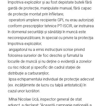
împotriva exploziilor și au fost depistate butelii fără
gardă de protecție, manipulate manual, fără capac
de protecție montat prin înfiletare;
operatorii umplere recipiente GPL nu erau autorizați
conform prescripţiilor tehnice PT-ISCIR, iar instruirea
în domeniul securităţii şi sănătăţii în muncă este
necorespunzătoare, în special cu privire la protecţia
împotriva exploziilor;
angajatorul nu a emis instrucțiuni scrise privind
folosirea surselor de foc deschis și fumatul la
locurile de muncă și nu deține o evidență a zonelor
cu risc ridicat și specific din cadrul stației de
distribuție a carburanților;
lipsa echipamentului individual de protecţie adecvat
(ex. incălțăminte de lucru cu talpă antistatică) în
cazul unor lucrători.
Mihai Nicolae Ucă, inspector general de stat
adjunct, a declarat: ”Această campanie națională a