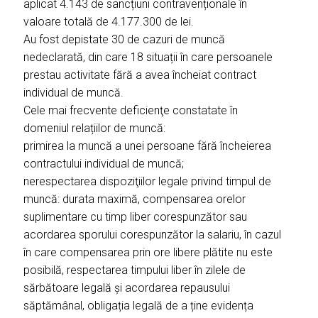
aplicat 4.143 de sancțiuni contravenționale în
valoare totală de 4.177.300 de lei.
Au fost depistate 30 de cazuri de muncă
nedeclarată, din care 18 situații în care persoanele
prestau activitate fără a avea încheiat contract
individual de muncă.
Cele mai frecvente deficienţe constatate în
domeniul relațiilor de muncă:
primirea la muncă a unei persoane fără încheierea
contractului individual de muncă;
nerespectarea dispoziţiilor legale privind timpul de
muncă: durata maximă, compensarea orelor
suplimentare cu timp liber corespunzător sau
acordarea sporului corespunzător la salariu, în cazul
în care compensarea prin ore libere plătite nu este
posibilă, respectarea timpului liber în zilele de
sărbătoare legală și acordarea repausului
săptămânal, obligația legală de a ține evidența