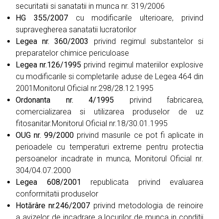
securitatii si sanatatii in munca nr. 319/2006
HG 355/2007
cu modificarile ulterioare, privind
supravegherea sanatatii lucratorilor
Legea nr. 360/2003
privind regimul substantelor si
preparatelor chimice periculoase
Legea nr.126/1995
privind regimul materiilor explosive
cu modificarile si completarile aduse de Legea 464 din
2001Monitorul Oficial nr.298/28.12.1995
Ordonanta nr. 4/1995
privind fabricarea,
comercializarea si utilizarea produselor de uz
fitosanitar.Monitorul Oficial nr.18/30.01.1995
OUG nr. 99/2000
privind masurile ce pot fi aplicate in
perioadele cu temperaturi extreme pentru protectia
persoanelor incadrate in munca, Monitorul Oficial nr.
304/04.07.2000
Legea 608/2001
republicata privind evaluarea
conformitatii produselor
Hotărâre nr.246/2007
privind metodologia de reinoire
a avizelor de incadrare a locurilor de munca in conditii