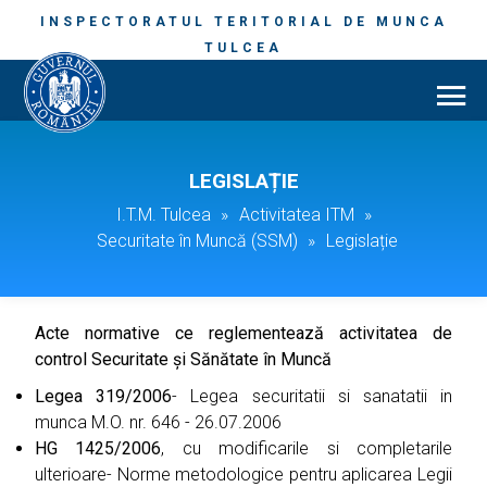
INSPECTORATUL TERITORIAL DE MUNCA
TULCEA
LEGISLAȚIE
I.T.M. Tulcea
»
Activitatea ITM
»
Securitate în Muncă (SSM)
»
Legislație
Acte normative ce reglementează activitatea de
control Securitate şi Sănătate în Muncă
Legea 319/2006
- Legea securitatii si sanatatii in
munca M.O. nr. 646 - 26.07.2006
HG 1425/2006
, cu modificarile si completarile
ulterioare- Norme metodologice pentru aplicarea Legii