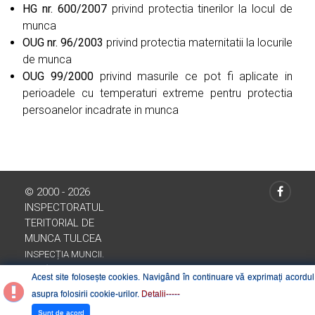
HG nr. 600/2007
privind protectia tinerilor la locul de
munca
OUG nr. 96/2003
privind protectia maternitatii la locurile
de munca
OUG 99/2000
privind masurile ce pot fi aplicate in
perioadele cu temperaturi extreme pentru protectia
persoanelor incadrate in munca
© 2000 - 2026
INSPECTORATUL
TERITORIAL DE
MUNCA TULCEA
INSPECȚIA MUNCII.
ROMÂNIA
Acest site folosește cookies. Navigând în continuare vă exprimați acordul
asupra folosirii cookie-urilor.
Detalii-----
Sunt de acord