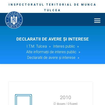
INSPECTORATUL TERITORIAL DE MUNCA
TULCEA
DECLARATII DE AVERE ȘI INTERESE
I.T.M. Tulcea
»
Interes public
»
Alte informații de interes public
»
Declaratii de avere și interese
»
2010
(2 dosare / 0 fișiere)