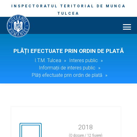
INSPECTORATUL TERITORIAL DE MUNCA
TULCEA
PLĂȚI EFECTUATE PRIN ORDIN DE PLATĂ
I.T.M. Tulcea
»
Interes public
»
Informații de interes public
»
Plăți efectuate prin ordin de plată
»
2018
(0 dosare / 12 fișiere)