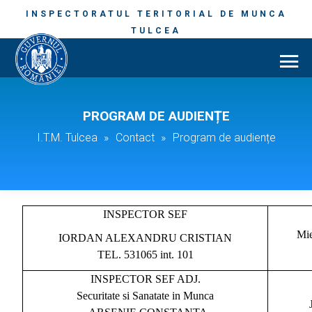
INSPECTORATUL TERITORIAL DE MUNCA
TULCEA
PROGRAM DE AUDIENȚE
I.T.M. Tulcea
»
Contact
»
Program de audiențe
INSPECTOR SEF
Mie
IORDAN ALEXANDRU CRISTIAN
TEL. 531065 int. 101
INSPECTOR SEF ADJ.
Securitate si Sanatate in Munca