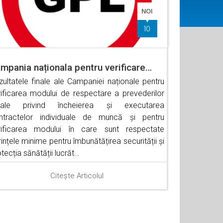
NOI
10
mpania naționala pentru verificare…
zultatele finale ale Campaniei naționale pentru
rificarea modului de respectare a prevederilor
gale privind încheierea și executarea
ntractelor individuale de muncă și pentru
rificarea modului în care sunt respectate
ințele minime pentru îmbunătățirea securității și
tecția sănătății lucrăt…
Citește Articolul