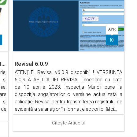
T
APR
10
t…
Revisal 6.0.9
ie,
ATENȚIE! Revisal v6.0.9 disponibil ! VERSIUNEA
 și
6.0.9 A APLICAȚIEI REVISAL Începând cu data
iei
de 10 aprilie 2023, Inspecţia Muncii pune la
zare
dispoziţia angajatorilor o versiune actualizată a
 și
aplicației Revisal pentru transmiterea registrului de
l de
evidenţă a salariaţilor în format electronic. &Ici…
Citește Articolul