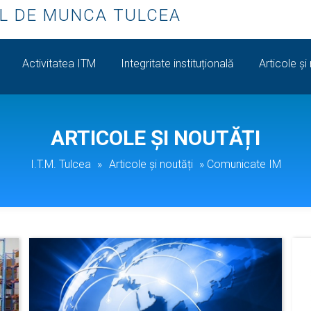
L DE MUNCA TULCEA
Activitatea ITM
Integritate instituțională
Articole și
ARTICOLE ȘI NOUTĂȚI
I.T.M. Tulcea
»
Articole și noutăți
»
Comunicate IM