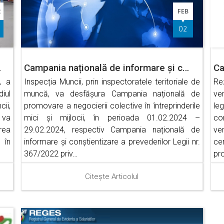
R
FEB
02
…
Campania națională de informare și c…
Ca
, a
Inspecția Muncii, prin inspectoratele teritoriale de
Re
iul
muncă, va desfășura Campania națională de
ve
cii,
promovare a negocierii colective în întreprinderile
le
 va
mici și mijlocii, în perioada 01.02.2024 –
co
rea
29.02.2024, respectiv Campania națională de
ve
 în
informare și conștientizare a prevederilor Legii nr.
cer
367/2022 priv…
pro
Citește Articolul