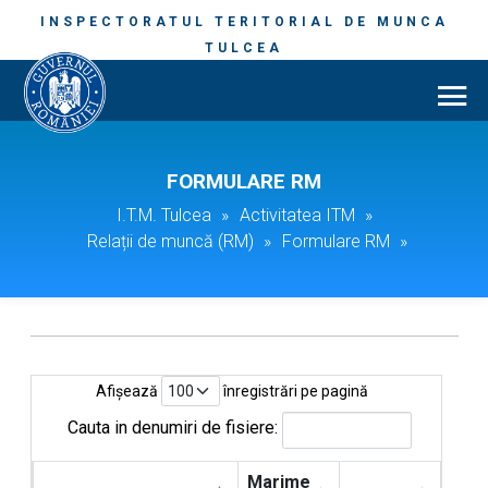
INSPECTORATUL TERITORIAL DE MUNCA
TULCEA
FORMULARE RM
I.T.M. Tulcea
»
Activitatea ITM
»
Relații de muncă (RM)
»
Formulare RM
»
Afișează
înregistrări pe pagină
Cauta in denumiri de fisiere:
Marime