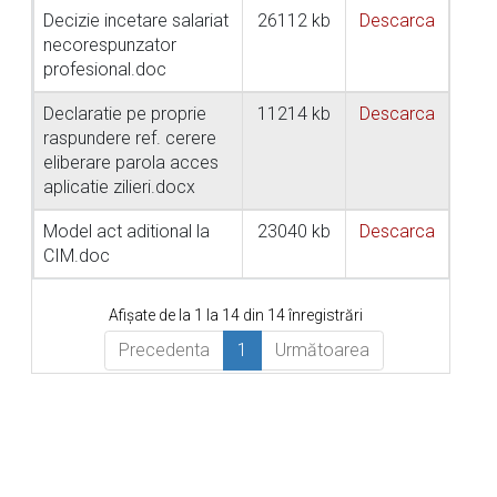
Decizie incetare salariat
26112 kb
Descarca
necorespunzator
profesional.doc
Declaratie pe proprie
11214 kb
Descarca
raspundere ref. cerere
eliberare parola acces
aplicatie zilieri.docx
Model act aditional la
23040 kb
Descarca
CIM.doc
Afișate de la 1 la 14 din 14 înregistrări
Precedenta
1
Următoarea