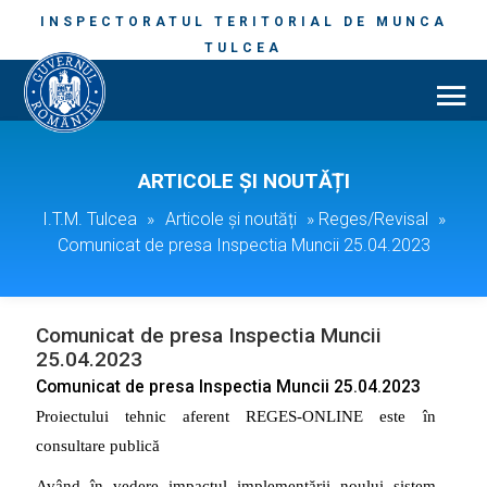
INSPECTORATUL TERITORIAL DE MUNCA
TULCEA
ARTICOLE ȘI NOUTĂȚI
I.T.M. Tulcea
»
Articole și noutăți
»
Reges/Revisal
»
Comunicat de presa Inspectia Muncii 25.04.2023
Comunicat de presa Inspectia Muncii
25.04.2023
Comunicat de presa Inspectia Muncii 25.04.2023
Proiectului tehnic aferent REGES-ONLINE este în
consultare publică
Având în vedere impactul implementării noului sistem