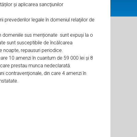
ilor şi aplicarea sancţiunilor
i prevederilor legale în domeniul relaţiilor de
 din domeniile sus menționate sunt expuși la o
te sunt susceptibile de încălcarea
e noapte, repausuri periodice.
 care 10 amenzi în cuantum de 59 000 lei şi 8
ne care prestau munca nedeclarată.
iuni contravenţionale, din care 4 amenzi în
nstatate.