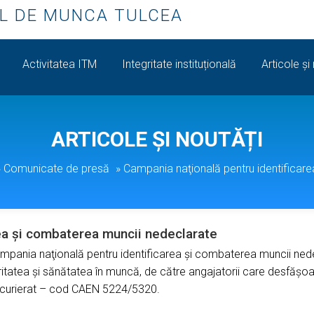
L DE MUNCA TULCEA
Activitatea ITM
Integritate instituțională
Articole și
ARTICOLE ȘI NOUTĂȚI
»
Comunicate de presă
»
Campania naţională pentru identificar
ea și combaterea muncii nedeclarate
pania naţională pentru identificarea și combaterea muncii nedec
itatea și sănătatea în muncă, de către angajatorii care desfășoar
i de curierat – cod CAEN 5224/5320.