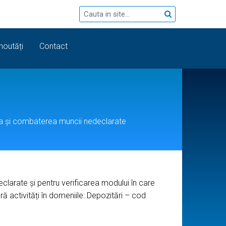
 noutăți
Contact
ea și combaterea muncii nedeclarate
larate și pentru verificarea modului în care
ă activități în domeniile: Depozitări – cod