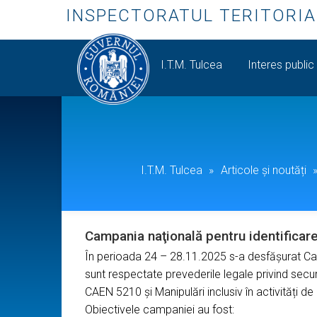
INSPECTORATUL TERITORIA
I.T.M. Tulcea
Interes public
I.T.M. Tulcea
»
Articole și noutăți
Campania naţională pentru identificar
În perioada 24 – 28.11.2025 s-a desfăşurat Cam
sunt respectate prevederile legale privind secur
CAEN 5210 și Manipulări inclusiv în activităț
Obiectivele campaniei au fost: