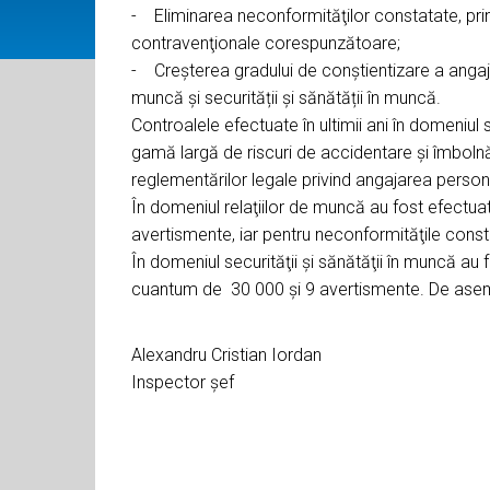
- Eliminarea neconformităţilor constatate, prin
contravenţionale corespunzătoare;
- Creşterea gradului de conştientizare a angajato
muncă și securității și sănătății în muncă.
Controalele efectuate în ultimii ani în domeniul 
gamă largă de riscuri de accidentare și îmboln
reglementărilor legale privind angajarea perso
În domeniul relaţiilor de muncă au fost efectuat
avertismente, iar pentru neconformităţile cons
În domeniul securităţii şi sănătăţii în muncă au 
cuantum de 30 000 și 9 avertismente. De asem
Alexandru Cristian Iordan
Inspector şef