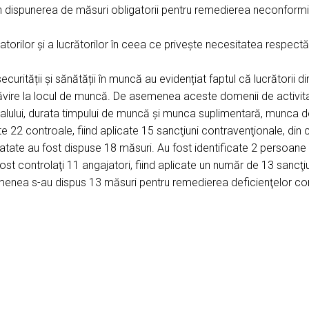
 dispunerea de măsuri obligatorii pentru remedierea neconformităț
rilor şi a lucrătorilor în ceea ce priveşte necesitatea respectări
securității și sănătății în muncă au evidențiat faptul că lucrătorii
ăvire la locul de muncă. De asemenea aceste domenii de activita
nalului, durata timpului de muncă și munca suplimentară, munca d
e 22 controale, fiind aplicate 15 sancţiuni contravenţionale, din
tatate au fost dispuse 18 măsuri. Au fost identificate 2 persoa
fost controlaţi 11 angajatori, fiind aplicate un număr de 13 sancţ
enea s-au dispus 13 măsuri pentru remedierea deficienţelor co